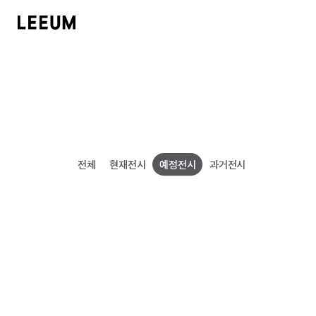
호암
KOR
로그인
회원가입
전체
현재전시
예정전시
과거전시