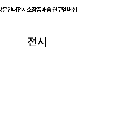
방문안내
전시
소장품
배움·연구
멤버십
전시