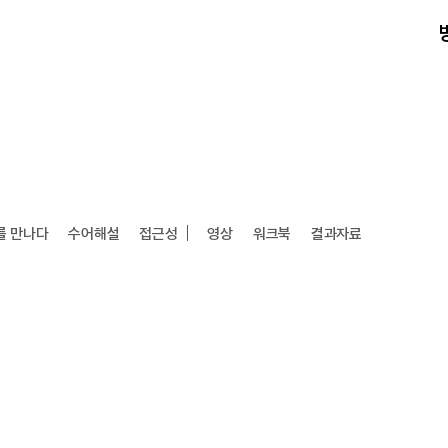
검색
를 만나다
수어해설
접근성
영상
워크북
결과자료
방문안내
전시
현재전시
예정전시
과거전시