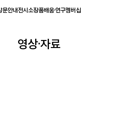
방문안내
전시
소장품
배움·연구
멤버십
영상·자료