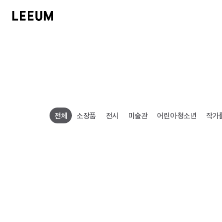
호암
KOR
로그인
회원가입
전체
소장품
전시
미술관
어린이·청소년
작가