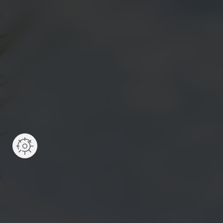
전시예약
리움호암 셔틀버스예
온라인스토어