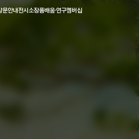
방문안내
전시
소장품
배움·연구
멤버십