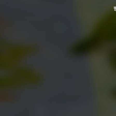
검색
방문안내
전시
현재전시
예정전시
과거전시