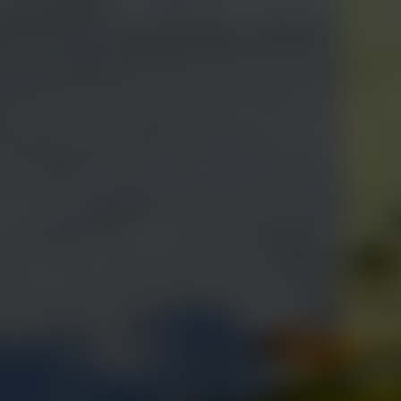
소장품
고미술
현대미술
보존
수어해설
배움·연구
프로그램
아카이브
출판
영상·자료
멤버십
가입과 안내
프로그램과 혜택