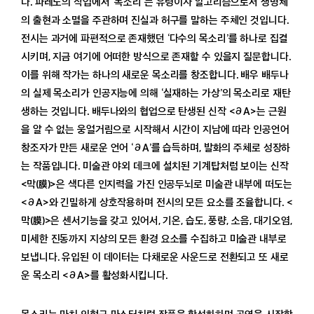
다. 파레노의 작업에서 ‘목소리'는 유령이자 알고리즘으로서 생명체
의 출현과 소멸을 주관하며 진실과 허구를 말하는 주체인 것입니다.
전시는 과거에 파편적으로 존재했던 ‘다수의 목소리’를 하나로 집결
시키며, 지금 여기에 어떠한 방식으로 존재할 수 있을지 질문합니다.
이를 위해 작가는 하나의 새로운 목소리를 창조합니다. 배우 배두나
의 실제 목소리가 인공지능에 의해 ‘실재하는 가상’의 목소리로 재탄
생하는 것입니다. 배두나와의 협업으로 탄생된 신작 <∂A>는 근원
을 알 수 없는 웅얼거림으로 시작해서 시간이 지남에 따라 인공언어
창조자가 만든 새로운 언어 ‘∂A’를 습득하며, 발화의 주체로 성장하
는 작품입니다. 미술관 야외 데크에 설치된 기계탑처럼 보이는 신작
<막(膜)>은 색다른 인지력을 가진 인공두뇌로 미술관 내부에 떠도는
<∂A>와 긴밀하게 상호작용하며 전시의 모든 요소를 조율합니다. <
막(膜)>은 센서기능을 갖고 있어서, 기온, 습도, 풍량, 소음, 대기오염,
미세한 진동까지 지상의 모든 환경 요소를 수집하고 미술관 내부로
보냅니다. 유입된 이 데이터는 다채로운 사운드로 전환되고 또 새로
운 목소리 <∂A>를 활성화시킵니다.