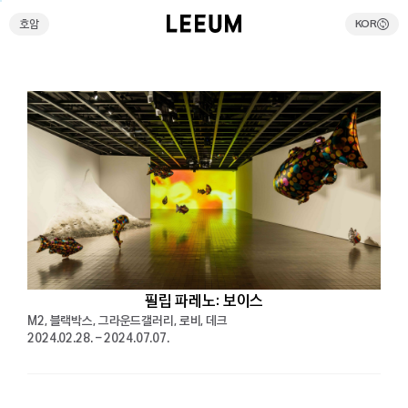
호암
KOR
호암
KOR
검색
전시예약
리움호암 셔틀버스예약
온라인스토어
방문안내
필립 파레노: 보이스
M2, 블랙박스, 그라운드갤러리, 로비, 데크
전시
2024.02.28. – 2024.07.07.
현재전시
예정전시
과거전시