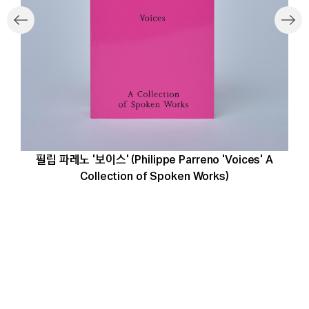
필립 파레노 '보이스' (Philippe Parreno 'Voices' A
Collection of Spoken Works)