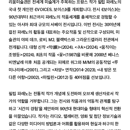
리움미술관은 전세계 미술계가 주목하는 프랑스 작가 필립 파레노의
소장품
국내 첫 개인전 《VOICES, 보이스》를 개최합니다. 전시 《보이스》는
고미술
90년대부터 최근까지 파레노의 작품세계를 총체적으로 경험할 수
현대미술
있는 아시아 최대 규모의 서베이 전시입니다. 이번 전시는 30여년에
보존
걸친 파레노의 활동을 대표하는 주요작품 및 신작으로 구성되며, 미
수어해설
술관의 야외 데크, 로비, M2, 블랙박스와 그라운드갤러리 전관에서
전개됩니다. 대형 신작 <막(膜)>(2024), <∂A>(2024), <움직이는
배움·연구
조명등>(2024), 최초의 작품 <꽃>(1987)을 비롯해 2000년 베니스
프로그램
아카이브
비엔날레 이후 처음 공개되는 피에르 위그와 M/M의 공동작업 <루
출판
미나리에>(2001), 그리고 <차양> 연작(2014-2023), <내 방은 또
영상·자료
다른 어항>(2002), <마릴린>(2012) 등 40여점을 선보입니다.
멤버십
필립 파레노는 전통적 작가 개념에 도전하며 오브제 생산자로서 작
가입과 안내
가의 역할을 거부합니다. 그는 전시와 작품과의 역동적 관계를 탐구
프로그램과 혜택
하고 ‘시간의 경험’을 제안하며 90년대 현대미술 형태의 혁신적 전환
뉴스레터
을 이끌었습니다. 작가는 라디오, 텔레비전, 영화 및 첨단 정보기술과
멤버십 공지
같은 다양한 미디어의 방법론과 어휘를 활용하며 현실과 허구의 한