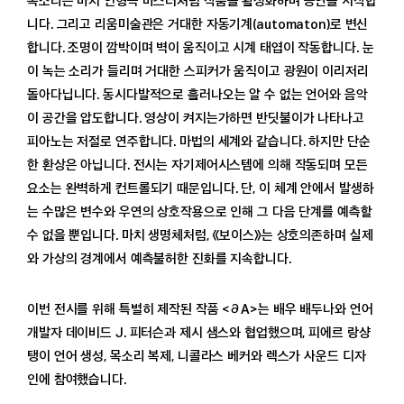
목소리는 마치 인형극 마스터처럼 작품을 활성화하며 공연을 시작합
니다. 그리고 리움미술관은 거대한 자동기계(automaton)로 변신
합니다. 조명이 깜박이며 벽이 움직이고 시계 태엽이 작동합니다. 눈
이 녹는 소리가 들리며 거대한 스피커가 움직이고 광원이 이리저리
돌아다닙니다. 동시다발적으로 흘러나오는 알 수 없는 언어와 음악
이 공간을 압도합니다. 영상이 켜지는가하면 반딧불이가 나타나고
피아노는 저절로 연주합니다. 마법의 세계와 같습니다. 하지만 단순
한 환상은 아닙니다. 전시는 자기제어시스템에 의해 작동되며 모든
요소는 완벽하게 컨트롤되기 때문입니다. 단, 이 체계 안에서 발생하
는 수많은 변수와 우연의 상호작용으로 인해 그 다음 단계를 예측할
수 없을 뿐입니다. 마치 생명체처럼, 《보이스》는 상호의존하며 실제
와 가상의 경계에서 예측불허한 진화를 지속합니다.
이번 전시를 위해 특별히 제작된 작품 <∂A>는 배우 배두나와 언어
개발자 데이비드 J. 피터슨과 제시 샘스와 협업했으며, 피에르 랑샹
탱이 언어 생성, 목소리 복제, 니콜라스 베커와 렉스가 사운드 디자
인에 참여했습니다.