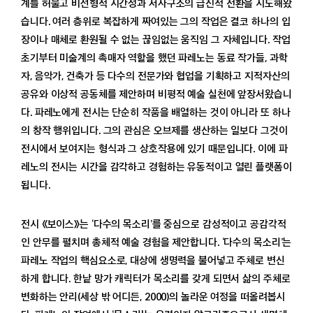
계를 허물고 비선형적 시간성과 서사구조의 급진적 전환을 시도해왔
습니다. 여러 층위로 복잡하게 짜여있는 그의 작업은 결코 하나의 입
미술관 소개
장이나 매체로 환원될 수 없는 끊임없는 움직임 그 자체입니다. 작업
공지
초기부터 미술계의 촉매자 역할을 했던 파레노는 동료 작가들, 과학
보도자료
자, 음악가, 건축가 등 다수의 전문가와 협업을 기획하고 지적자산의
법인회원
공유와 이상적 공동체를 제안하며 비평적 예술 실천에 앞장서왔습니
다. 파레노에게 전시는 단순히 작품을 배열하는 것이 아니라 또 하나
의 창작 행위입니다. 그의 관심은 오브제를 생산하는 일보다 그것이
전시에서 보여지는 형식과 그 상호작용에 있기 때문입니다. 이에 파
레노의 전시는 시간을 감각하고 경험하는 유동적이고 열린 플랫폼이
됩니다.
전시 《보이스》는 ‘다수의 목소리’를 중심으로 감성적이고 공감각적
인 안무를 펼치며 총체적 예술 경험을 제안합니다. ‘다수의 목소리’는
파레노 작업의 핵심요소로, 대상에 생명력을 불어넣고 주체로 변신
하게 합니다. 한낱 망가 캐릭터가 목소리를 갖게 되면서 삶의 주체로
변화하는 안리(세상 밖 어디든, 2000)의 놀라운 여정을 떠올려봅시