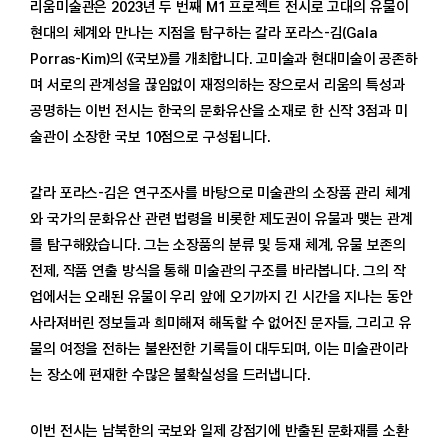
리움미술관은 2023년 두 번째 M1 프로젝트 전시로 고대의 유물이
소장품
현대의 체계와 만나는 지점을 탐구하는 갈라 포라스-김(Gala
고미술
Porras-Kim)의 《국보》를 개최합니다. 고미술과 현대미술이 공존하
현대미술
며 서로의 관계성을 끊임없이 재정의하는 장으로서 리움의 특성과
보존
공명하는 이번 전시는 한국의 문화유산을 소재로 한 신작 3점과 미
수어해설
술관이 소장한 국보 10점으로 구성됩니다.
배움·연구
프로그램
갈라 포라스-김은 연구조사를 바탕으로 미술관의 소장품 관리 체계
아카이브
와 국가의 문화유산 관련 법령을 비롯한 제도권이 유물과 맺는 관계
출판
를 탐구해왔습니다. 그는 소장품의 분류 및 등재 체계, 유물 보존의
영상·자료
전제, 작품 연출 방식을 통해 미술관의 구조를 바라봅니다. 그의 작
업에서는 오래된 유물이 우리 앞에 오기까지 긴 시간을 지나는 동안
멤버십
사라져버린 정보들과 희미해져 해독할 수 없어진 문자들, 그리고 유
가입과 안내
물의 여정을 전하는 불완전한 기록들이 대두되며, 이는 미술관이라
프로그램과 혜택
는 장소에 편재한 수많은 불확실성을 드러냅니다.
뉴스레터
멤버십 공지
이번 전시는 남북한의 국보와 일제 강점기에 반출된 문화재를 소환