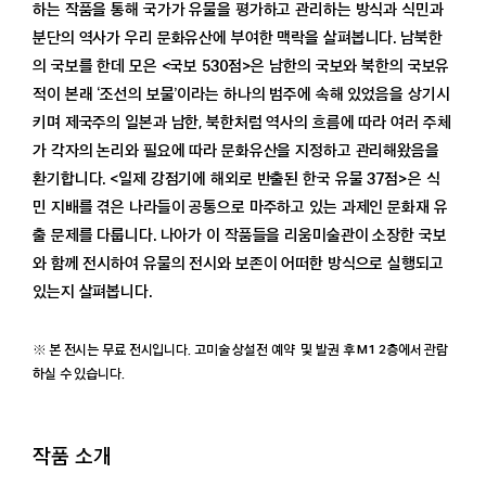
하는 작품을 통해 국가가 유물을 평가하고 관리하는 방식과 식민과
분단의 역사가 우리 문화유산에 부여한 맥락을 살펴봅니다. 남북한
미술관 소개
의 국보를 한데 모은 <국보 530점>은 남한의 국보와 북한의 국보유
공지
적이 본래 ‘조선의 보물’이라는 하나의 범주에 속해 있었음을 상기시
보도자료
키며 제국주의 일본과 남한, 북한처럼 역사의 흐름에 따라 여러 주체
법인회원
가 각자의 논리와 필요에 따라 문화유산을 지정하고 관리해왔음을
환기합니다. <일제 강점기에 해외로 반출된 한국 유물 37점>은 식
민 지배를 겪은 나라들이 공통으로 마주하고 있는 과제인 문화재 유
출 문제를 다룹니다. 나아가 이 작품들을 리움미술관이 소장한 국보
와 함께 전시하여 유물의 전시와 보존이 어떠한 방식으로 실행되고
있는지 살펴봅니다.
※ 본 전시는 무료 전시입니다. 고미술 상설전 예약 및 발권 후 M1 2층에서 관람
하실 수 있습니다.
작품 소개