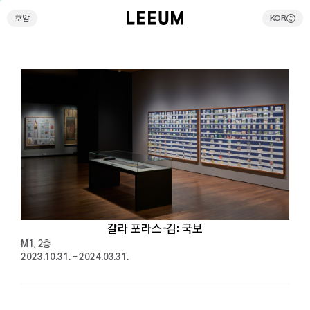
호암
KOR
호암
KOR
검색
전시예약
리움호암 셔틀버스예약
온라인스토어
방문안내
갈라 포라스-김: 국보
M1, 2층
전시
2023.10.31. – 2024.03.31.
현재전시
예정전시
과거전시