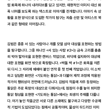
럼 화폭에 하나의 내러티브를 담고 있지만, 재현적인 이미지 대신 화
폭 너머를 보도록 하는 텍스트로 이야기를 전개합니다. 이야기 속 상
황을 표현 양식으로 도입한 작가의 탐구는 차츰 산문 및 아티스트 북
과 같은 형태로 이어집니다.
김범은 종종 서 있는 사람이나 개를 모델 삼아 대상을 표현하는 방법
을 탐구합니다. 그중 하나인 <서 있는 사람 #2>는 금속 고리를 촘촘
히 박아 발자국을 표현한 캔버스 작업으로, 바닥에 설치하여 대상에
대한 표현을 화면 밖으로 확장합니다. <벽돌 벽 #1>은 화폭을 자른
뒤 다시 그 자리에 꿰매어 붙인 연작 중 첫 번째 작업입니다. 이 소박
하고 담담한 화면은 <기도하는 통닭>과 더불어 제작 과정에 적용된
작가의 행위성이 전면에 드러납니다. 김범의 작품에 자주 등장하는
통닭은 주로 욕망의 대상으로 다뤄지는데, 점점이 수를 놓아 희미한
통닭 형상을 표현한 <기도하는 통닭>에서는 희생의 주제를 다룹니
다. 여기 놓인 작품군은 서로 다른 소재에도 불구하고 다양한 수공예
적 기법이 도입되었다는 점에서 공통적이며, 물성이 두드러진 이미