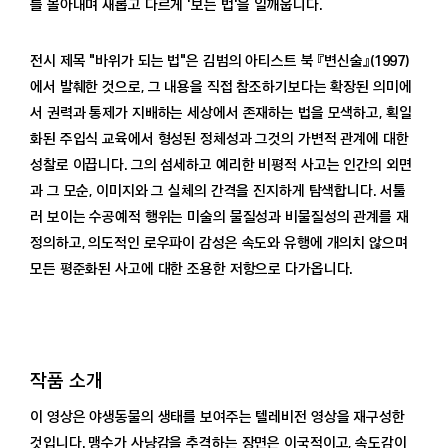
를 몰아내며 새롭고 다르게 '보는 법'을 일깨웁니다.
미술관 소개
전시 제목 "바위가 되는 법"은 김범의 아티스트 북 『변신술』(1997)
공지
에서 발췌한 것으로, 그 내용을 직접 참조하기보다는 확장된 의미에
보도자료
서 권력과 통제가 지배하는 세상에서 존재하는 법을 모색하고, 획일
법인회원
화된 주입식 교육에서 형성된 정체성과 그것의 가변적 관계에 대한
성찰로 이끕니다. 그의 섬세하고 예리한 비평적 사고는 인간의 외면
과 그 모순, 이미지와 그 실체의 간격을 진지하게 탐색합니다. 서툴
러 보이는 수공예적 행위는 미술의 물질성과 비물질성의 관계를 재
정의하고, 의도적인 로우파이 감성은 속도와 유행에 개의치 않으며
모든 평준화된 사고에 대한 조용한 저항으로 다가옵니다.
작품 소개
이 영상은 야생동물의 생태를 보여주는 텔레비전 영상을 재구성한
것입니다. 맹수가 사냥감을 추격하는 장면은 이국적이고, 속도감이