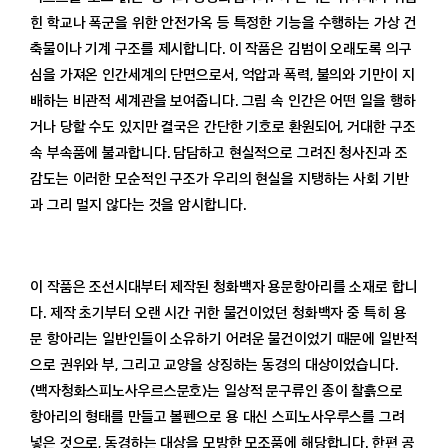
힌 학교나 폭군을 위한 안전가옥 등 특정한 기능을 수행하는 가상 건
축물이나 기계 구조를 제시합니다. 이 작품은 김범이 오래도록 의구
심을 가져온 인간세계의 단면으로서, 억압과 폭력, 불의와 기만이 지
배하는 비관적 세계관을 보여줍니다. 그림 속 인간은 어떤 일을 행하
거나 당할 수도 있지만 결국은 간단한 기호로 환원되어, 거대한 구조
속 부속품에 불과합니다. 담담하고 현실적으로 그려진 청사진과 조
감도는 이러한 모순적인 구조가 우리의 현실을 지탱하는 사회 기반
과 그리 멀지 않다는 것을 암시합니다.
이 작품은 조선시대부터 제작된 청화백자 용문항아리를 소재로 합니
다. 제작 초기부터 오랜 시간 귀한 물건이었던 청화백자 중 특히 용
문 항아리는 일반인들이 소유하기 어려운 물건이었기 때문에 일반적
으로 권위와 부, 그리고 교양을 상징하는 동경의 대상이었습니다.
〈백자청화스피노사우르스문호〉는 일상적 문구류인 종이 찰흙으로
항아리의 형태를 만들고 볼펜으로 용 대신 스피노사우루스를 그려
넣은 것으로, 동경하는 대상을 모방한 모조품에 해당합니다. 한편 공