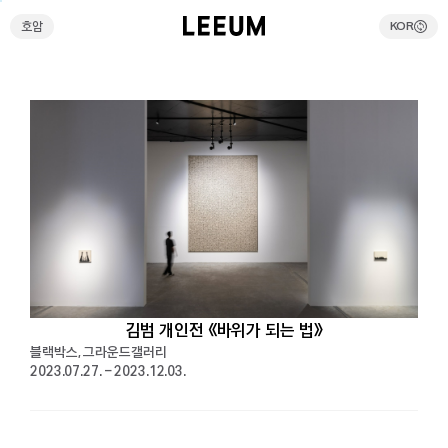
호암
KOR
호암
KOR
검색
전시예약
리움호암 셔틀버스예약
온라인스토어
방문안내
김범 개인전 《바위가 되는 법》
블랙박스, 그라운드갤러리
전시
2023.07.27. – 2023.12.03.
현재전시
예정전시
과거전시