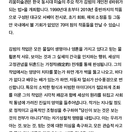
리움미술관은 한국 동시대 미술의 주요 작가 김범의 개인전 《바위가
소장품
되는 법>을 개최합니다. 1990년대 초부터 2010년 중반까지의 작품
고미술
으로 구성된 대규모 서베이 전시로, 초기 회화, 해외 소장품 등 그동
현대미술
안 국내에서 볼 기회가 없었던 70여 점의 작품들을 만날 수 있습니
보존
다.
수어해설
배움·연구
김범의 작업은 모든 물질이 생명이나 영혼을 가지고 있다고 믿는 물
프로그램
활론적 사유, 보이는 것과 그 실체의 간극을 인지하는 행위, 세상의
아카이브
고정관념을 뒤흔드는 가정적(假定的) 전개를 통해 완성됩니다. 그의
출판
작업에서는 영양이 치타를 쫓는가 하면 개가 벽을 뚫고 나오고, 바다
영상·자료
가 없다고 배우는 배가 있는가 하면, 자동차 열쇠가 산수풍경으로 변
신합니다. 특유의 소박한 형식과 비범한 아이디어가 절묘하게 조화
멤버십
를 이룬 그의 작업은 시각적 쾌감과 함께 세상의 원리를 뒤집고 사회
가입과 안내
적 통념에 가려진 진실의 영역을 들추어냅니다. 작가는 지나칠 정도
프로그램과 혜택
로 정적이고 금욕적인 조형성을 추구하며 "당신이 보는 것은 보는
뉴스레터
것의 전부가 아니다"라는 자기성찰적 명령을 내립니다. 이는 우리가
멤버십 공지
아는 것, 보는 것, 믿는 것에 대한 의심을 촉구하고, 모든 관습적 사고