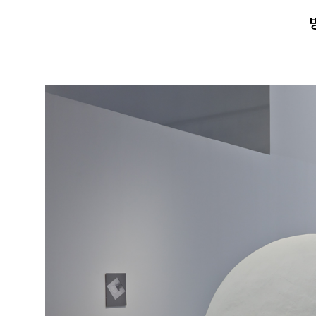
검색
방문안내
전시
현재전시
예정전시
과거전시