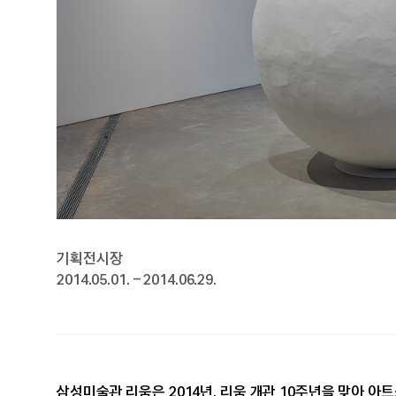
소장품
고미술
현대미술
보존
수어해설
배움·연구
프로그램
아카이브
출판
기획전시장
영상·자료
2014.05.01. – 2014.06.29.
멤버십
가입과 안내
프로그램과 혜택
삼성미술관 리움은 2014년, 리움 개관 10주년을 맞아 아