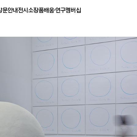
방문안내
전시
소장품
배움·연구
멤버십