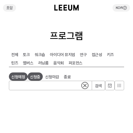
호암
KOR
호암
KOR
프로그램
검색
전체
토크
워크숍
아이디어 뮤지엄
연구
접근성
키즈
전시예약
틴즈
멤버스
러닝룸
음악회
퍼포먼스
리움호암 셔틀버스예약
온라인스토어
신청예정
신청중
신청마감
종료
검색
방문안내
전시
현재전시
예정전시
과거전시