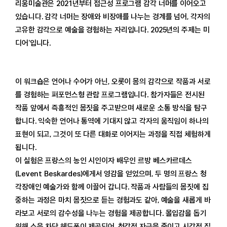
리움미술관은 2021년부터 접근성 프로그램 감각 너머를 이어오고
소장품
있습니다. 감각 너머는 장애와 비장애를 나누는 경계를 넘어, 각자의
고미술
고유한 감각으로 예술을 경험하는 자리입니다. 2025년의 주제는 미
현대미술
디어’입니다.
보존
수어해설
이 워크숍은 언어나 수어가 아닌, 오롯이 몸의 감각으로 작품과 서로
배움·연구
를 경험하는 퍼포먼스형 관람 프로그램입니다. 참가자들은 전시된
프로그램
작품 앞에서 즉흥적인 몸짓을 주고받으며 새로운 소통 방식을 탐구
아카이브
출판
합니다. 익숙한 언어나 통역에 기대지 않고 각자의 움직임이 하나의
영상·자료
표현이 되고, 그것이 또 다른 대화로 이어지는 과정을 직접 체험하게
됩니다.
멤버십
이 실험은 프랑스의 농인 시인이자 배우인 르방 베스카르데스
가입과 안내
(Levent Beskardes)에게서 영감을 얻었으며, 두 명의 프랑스 청
프로그램과 혜택
각장애인 예술가와 함께 이끌어 갑니다. 작품과 사람들의 몸짓에 집
뉴스레터
중하는 과정은 마치 몸짓으로 듣는 경험과도 같아, 예술을 새롭게 바
멤버십 공지
라보고 서로의 감수성을 나누는 경험을 제공합니다. 몰입감을 돕기
위해 소음 차단 헤드폰이 제공되어, 청각적 자극을 줄이고 시각적 집