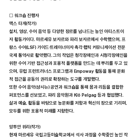
□ 워크숍 진행자
맥스 타게(작가)
설치, 영상, 수어 음악 등 다양한 장르를 넘나드는 농인 아티스트이
자 활동가이다. 마르세유 보자르와 파리 보자르에서 수학했으며, 프
랑스 수어(LSF) 가이드·트레이너이자 촉각·햅틱 커뮤니케이션 전문
국제 통역사로 활약했다. 그의 작업은 청각장애인과 시청각장애인을
위한 수어 기반 접근성과 포용적 플랫폼을 만드는 데 뿌리를 두고 있
으며, 유럽 프런트러너스 프로그램과 Empoway 활동을 통해 문화
적 접근을 공동의 권리로 확장하는 도구를 개발했다.
또한 수어 음악(샹시뉴) 공연과 워크숍을 통해 몸과 리듬을 결합한
퍼포먼스를 선보였고, 파리 음악원과 Klô Pelgag 등과 협업했다.
삶과 예술, 활동을 바탕으로 농문화를 저항과 혁신의 장으로 기리며,
모두를 위한 포용적 미래를 지향한다.
앙투안 위리(작가)
현재 마르세유 국립고등미술학교에서 석사 과정을 수학중인 농인 작