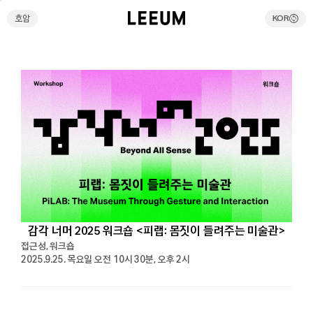
호암
KOR
호암
KOR
검색
전시예약
리움호암 셔틀버스예약
온라인스토어
방문안내
감각 너머 2025 워크숍 <피랩: 몸짓이 들려주는 미술관>
접근성, 워크숍
전시
2025.9.25. 목요일 오전 10시 30분, 오후 2시
현재전시
예정전시
과거전시