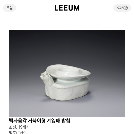
호암
KOR
호암
KOR
검색
전시예약
리움호암 셔틀버스예약
온라인스토어
방문안내
전시
현재전시
백자음각 거북이형 계영배 받침
예정전시
조선, 19세기
과거전시
백토(白土)