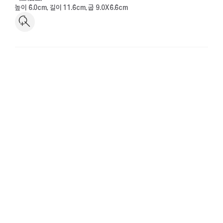
높이 6.0cm, 길이 11.6cm, 굽 9.0X6.6cm
소장품
고미술
현대미술
보존
수어해설
배움·연구
프로그램
아카이브
출판
영상·자료
멤버십
가입과 안내
프로그램과 혜택
뉴스레터
멤버십 공지